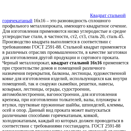
Квадрат стальной
горячекатаный
16х16 – это разновидность сплошного
профильного металлопроката, имеющего квадратное сечение.
Для изготовления применяются низко углеродистые и средне
углеродистые стали, в частности, ст2, ст3, сталь 20, сталь 45.
Производство квадрата выполняется в соответствии с
требованиями ГОСТ 2591-88. Стальной квадрат применяется
в различных отраслях промышленности, в качестве заготовки
для изготовления другой продукции и сортового проката.
Черный металлопрокат,
квадрат стальной 16х16
применяется
при строительстве домов и помещений различного
назначения перекрытия, балконы, лестницы, художественной
ковке для изготовления изделий, использующихся как внутри
помещений, так и снаружи скамейки, решетки, навесы,
козырьки, лестницы, ограды, судостроении,
автомобилестроении, вагоностроении, для изготовления
крепежа, при изготовлении толкателей, валы, плунжеры и
втулки, прутковые пружинные шайбы, шпинделей, клеммы,
осей и опор. Данный вид проката может выпускаться
различными способами горячекатаным, ковкой,
холоднокатаным, каждый из которых должен проводиться в
соответствии с требованиями госстандарта. ГОСТ 2591-88