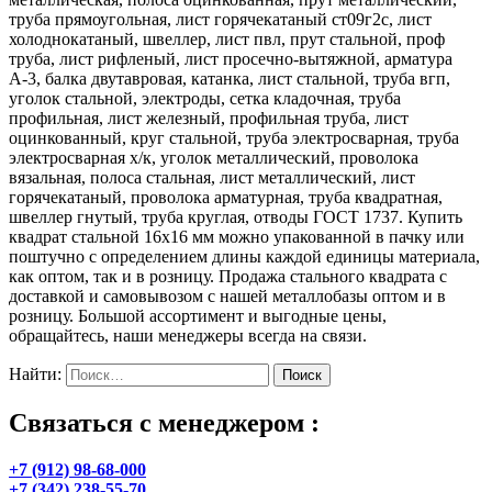
труба прямоугольная, лист горячекатаный ст09г2с, лист
холоднокатаный, швеллер, лист пвл, прут стальной, проф
труба, лист рифленый, лист просечно-вытяжной, арматура
А-3, балка двутавровая, катанка, лист стальной, труба вгп,
уголок стальной, электроды, сетка кладочная, труба
профильная, лист железный, профильная труба, лист
оцинкованный, круг стальной, труба электросварная, труба
электросварная х/к, уголок металлический, проволока
вязальная, полоса стальная, лист металлический, лист
горячекатаный, проволока арматурная, труба квадратная,
швеллер гнутый, труба круглая, отводы ГОСТ 1737. Купить
квадрат стальной 16х16 мм можно упакованной в пачку или
поштучно с определением длины каждой единицы материала,
как оптом, так и в розницу. Продажа стального квадрата с
доставкой и самовывозом с нашей металлобазы оптом и в
розницу. Большой ассортимент и выгодные цены,
обращайтесь, наши менеджеры всегда на связи.
Найти:
Связаться с менеджером :
+7 (912) 98-68-000
+7 (342) 238-55-70