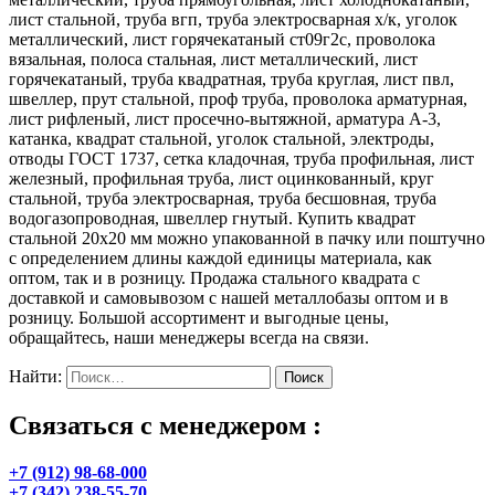
лист стальной, труба вгп, труба электросварная х/к, уголок
металлический, лист горячекатаный ст09г2с, проволока
вязальная, полоса стальная, лист металлический, лист
горячекатаный, труба квадратная, труба круглая, лист пвл,
швеллер, прут стальной, проф труба, проволока арматурная,
лист рифленый, лист просечно-вытяжной, арматура А-3,
катанка, квадрат стальной, уголок стальной, электроды,
отводы ГОСТ 1737, сетка кладочная, труба профильная, лист
железный, профильная труба, лист оцинкованный, круг
стальной, труба электросварная, труба бесшовная, труба
водогазопроводная, швеллер гнутый. Купить квадрат
стальной 20х20 мм можно упакованной в пачку или поштучно
с определением длины каждой единицы материала, как
оптом, так и в розницу. Продажа стального квадрата с
доставкой и самовывозом с нашей металлобазы оптом и в
розницу. Большой ассортимент и выгодные цены,
обращайтесь, наши менеджеры всегда на связи.
Найти:
Связаться с менеджером :
+7 (912) 98-68-000
+7 (342) 238-55-70