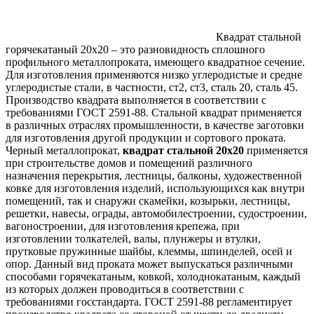
Квадрат стальной
горячекатаный 20х20 – это разновидность сплошного
профильного металлопроката, имеющего квадратное сечение.
Для изготовления применяются низко углеродистые и средне
углеродистые стали, в частности, ст2, ст3, сталь 20, сталь 45.
Производство квадрата выполняется в соответствии с
требованиями ГОСТ 2591-88. Стальной квадрат применяется
в различных отраслях промышленности, в качестве заготовки
для изготовления другой продукции и сортового проката.
Черный металлопрокат,
квадрат стальной 20х20
применяется
при строительстве домов и помещений различного
назначения перекрытия, лестницы, балконы, художественной
ковке для изготовления изделий, использующихся как внутри
помещений, так и снаружи скамейки, козырьки, лестницы,
решетки, навесы, ограды, автомобилестроении, судостроении,
вагоностроении, для изготовления крепежа, при
изготовлении толкателей, валы, плунжеры и втулки,
прутковые пружинные шайбы, клеммы, шпинделей, осей и
опор. Данный вид проката может выпускаться различными
способами горячекатаным, ковкой, холоднокатаным, каждый
из которых должен проводиться в соответствии с
требованиями госстандарта. ГОСТ 2591-88 регламентирует