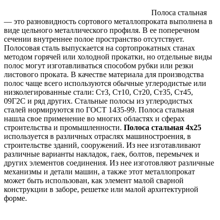
Полоса стальная
— это разновидность сортового металлопроката выполнена в
виде цельного металлического профиля. В ее поперечном
сечении внутреннее полое пространство отсутствует.
Полосовая сталь выпускается на сортопрокатных станах
методом горячей или холодной прокатки, но отдельные виды
полос могут изготавливаться способом рубки или резки
листового проката. В качестве материала для производства
полос чаще всего используются обычные углеродистые или
низколегированные стали: Ст3, Ст10, Ст20, Ст35, Ст45,
09Г2С и ряд других. Стальные полосы из углеродистых
сталей нормируются по ГОСТ 1435-99. Полоса стальная
нашла свое применение во многих областях и сферах
строительства и промышленности.
Полоса стальная 4х25
используется в различных отраслях машиностроения, в
строительстве зданий, сооружений. Из нее изготавливают
различные варианты накладок, гаек, болтов, перемычек и
других элементов соединения. Из нее изготовляют различные
механизмы и детали машин, а также этот металлопрокат
может быть использован, как элемент малой сварной
конструкции в заборе, решетке или малой архитектурной
форме.