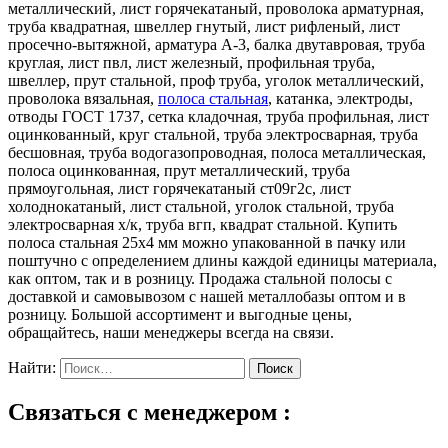
металлический, лист горячекатаный, проволока арматурная,
труба квадратная, швеллер гнутый, лист рифленый, лист
просечно-вытяжной, арматура А-3, балка двутавровая, труба
круглая, лист пвл, лист железный, профильная труба,
швеллер, прут стальной, проф труба, уголок металлический,
проволока вязальная,
полоса стальная
, катанка, электроды,
отводы ГОСТ 1737, сетка кладочная, труба профильная, лист
оцинкованный, круг стальной, труба электросварная, труба
бесшовная, труба водогазопроводная, полоса металлическая,
полоса оцинкованная, прут металлический, труба
прямоугольная, лист горячекатаный ст09г2с, лист
холоднокатаный, лист стальной, уголок стальной, труба
электросварная х/к, труба вгп, квадрат стальной. Купить
полоса стальная 25х4 мм можно упакованной в пачку или
поштучно с определением длины каждой единицы материала,
как оптом, так и в розницу. Продажа стальной полосы с
доставкой и самовывозом с нашей металлобазы оптом и в
розницу. Большой ассортимент и выгодные цены,
обращайтесь, наши менеджеры всегда на связи.
Найти:
Связаться с менеджером :