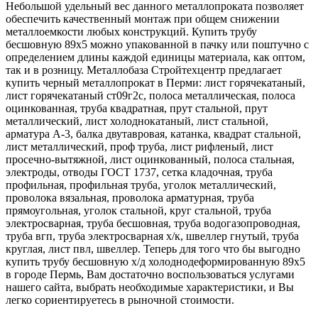
Небольшой удельный вес данного металлопроката позволяет
обеспечить качественный монтаж при общем снижении
металлоемкости любых конструкций. Купить трубу
бесшовную 89х5 можно упакованной в пачку или поштучно с
определением длины каждой единицы материала, как оптом,
так и в розницу. Металлобаза Стройтехцентр предлагает
купить черный металлопрокат в Перми: лист горячекатаный,
лист горячекатаный ст09г2с, полоса металлическая, полоса
оцинкованная, труба квадратная, прут стальной, прут
металлический, лист холоднокатаный, лист стальной,
арматура А-3, балка двутавровая, катанка, квадрат стальной,
лист металлический, проф труба, лист рифленый, лист
просечно-вытяжной, лист оцинкованный, полоса стальная,
электроды, отводы ГОСТ 1737, сетка кладочная, труба
профильная, профильная труба, уголок металлический,
проволока вязальная, проволока арматурная, труба
прямоугольная, уголок стальной, круг стальной, труба
электросварная, труба бесшовная, труба водогазопроводная,
труба вгп, труба электросварная х/к, швеллер гнутый, труба
круглая, лист пвл, швеллер. Теперь для того что бы выгодно
купить трубу бесшовную х/д холоднодеформированную 89х5
в городе Пермь, Вам достаточно воспользоваться услугами
нашего сайта, выбрать необходимые характеристики, и Вы
легко сориентируетесь в рыночной стоимости.