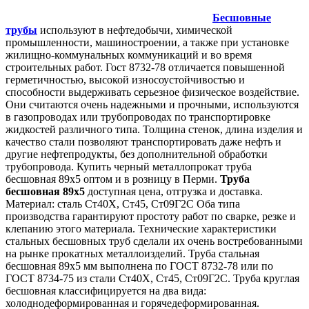
Бесшовные
трубы
используют в нефтедобычи, химической
промышленности, машиностроении, а также при установке
жилищно-коммунальных коммуникаций и во время
строительных работ. Гост 8732-78 отличается повышенной
герметичностью, высокой износоустойчивостью и
способности выдерживать серьезное физическое воздействие.
Они считаются очень надежными и прочными, используются
в газопроводах или трубопроводах по транспортировке
жидкостей различного типа. Толщина стенок, длина изделия и
качество стали позволяют транспортировать даже нефть и
другие нефтепродукты, без дополнительной обработки
трубопровода. Купить черный металлопрокат труба
бесшовная 89х5 оптом и в розницу в Перми.
Труба
бесшовная 89х5
доступная цена, отгрузка и доставка.
Материал: cталь Ст40Х, Ст45, Ст09Г2С Оба типа
производства гарантируют простоту работ по сварке, резке и
клепанию этого материала. Технические характеристики
стальных бесшовных труб сделали их очень востребованными
на рынке прокатных металлоизделий. Труба стальная
бесшовная 89х5 мм выполнена по ГОСТ 8732-78 или по
ГОСТ 8734-75 из стали Ст40Х, Ст45, Ст09Г2С. Труба круглая
бесшовная классифицируется на два вида:
холоднодеформированная и горячедеформированная.