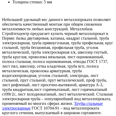
Толщина стенки: 5 мм
Небольшой удельный вес данного металлопроката позволяет
обеспечить качественный монтаж при общем снижении
металлоемкости любых конструкций. Металлобаза
Стройтехцентр предлагает купить черный металлопрокат в
Перми: балка двутавровая, катанка, квадрат стальной, труба
электросварная, труба прямоугольная, труба профильная, круг
стальной, труба бесшовная, профильная труба, уголок
металлический, труба электросварная х/к, швеллер гнутый,
труба круглая, проволока вязальная, лист оцинкованный,
полоса стальная, полоса оцинкованная, отводы ГОСТ 1737,
лист пвл, швеллер, сетка кладочная, труба вгп, полоса
металлическая, проволока арматурная, труба
водогазопроводная, уголок стальной, электроды, лист
стальной, прут стальной, прут металлический, проф труба,
лист рифленый, лист просечно-вытяжной, арматура А-3,
труба квадратная,лист горячекатаный, лист горячекатаный
ст09г2с, лист холоднокатаный, лист металлический. Стальная
электросварная труба – популярнейший вид металлопроката,
применяемый во многих сферах жизни.
Трубы стальные
электросварные
ГОСТ 10704-91 – вид металлопроката
круглого сечения, выпускаемый в широком сортаменте.