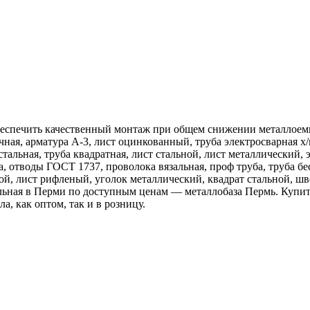
беспечить качественный монтаж при общем снижении металлоем
ная, арматура А-3, лист оцинкованный, труба электросварная х/
стальная, труба квадратная, лист стальной, лист металлический,
а, отводы ГОСТ 1737, проволока вязальная, проф труба, труба бе
ной, лист рифленый, уголок металлический, квадрат стальной, шв
ильная в Перми по доступным ценам — металлобаза Пермь. Купи
, как оптом, так и в розницу.