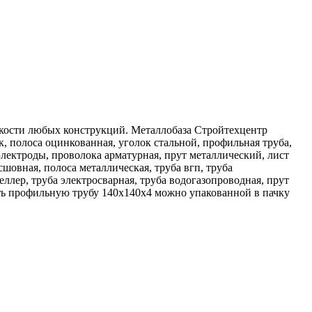
кости любых конструкций. Металлобаза Стройтехцентр
к, полоса оцинкованная, уголок стальной, профильная труба,
 электроды, проволока арматурная, прут металлический, лист
сшовная, полоса металлическая, труба вгп, труба
еллер, труба электросварная, труба водогазопроводная, прут
ть профильную трубу 140х140х4 можно упакованной в пачку