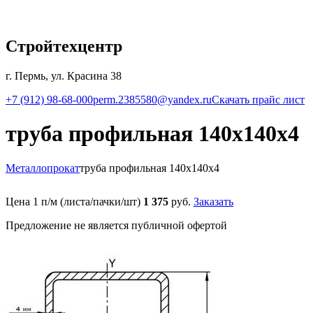
Стройтехцентр
г. Пермь, ул. Красина 38
+7 (912) 98-68-000
perm.2385580@yandex.ru
Скачать прайс лист
труба профильная 140х140х4
Металлопрокат
труба профильная 140х140х4
Цена 1 п/м (листа/пачки/шт)
1 375
руб.
Заказать
Предложение не является публичной офертой