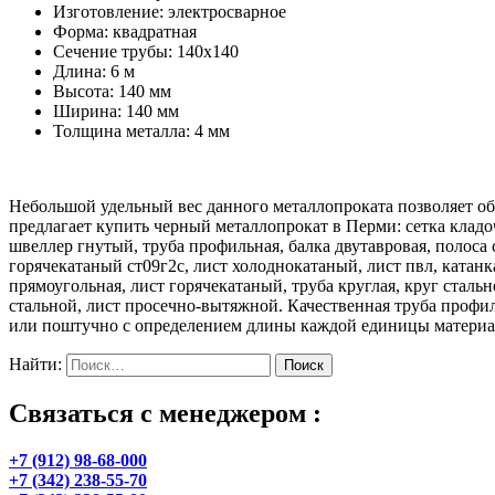
Изготовление: электросварное
Форма: квадратная
Сечение трубы: 140х140
Длина: 6 м
Высота: 140 мм
Ширина: 140 мм
Толщина металла: 4 мм
Небольшой удельный вес данного металлопроката позволяет о
предлагает купить черный металлопрокат в Перми: сетка кладоч
швеллер гнутый, труба профильная, балка двутавровая, полоса 
горячекатаный ст09г2с, лист холоднокатаный, лист пвл, катанк
прямоугольная, лист горячекатаный, труба круглая, круг сталь
стальной, лист просечно-вытяжной. Качественная труба проф
или поштучно с определением длины каждой единицы материала
Найти:
Связаться с менеджером :
+7 (912) 98-68-000
+7 (342) 238-55-70