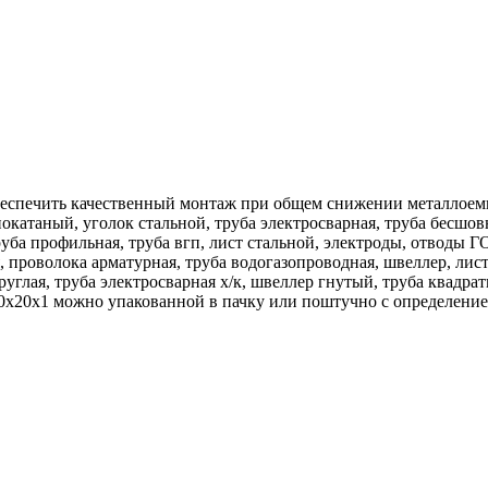
беспечить качественный монтаж при общем снижении металлоем
катаный, уголок стальной, труба электросварная, труба бесшовн
труба профильная, труба вгп, лист стальной, электроды, отводы 
, проволока арматурная, труба водогазопроводная, швеллер, лис
руглая, труба электросварная х/к, швеллер гнутый, труба квадра
х20х1 можно упакованной в пачку или поштучно с определением