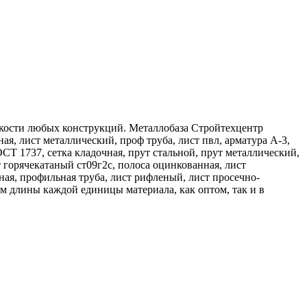
кости любых конструкций. Металлобаза Стройтехцентр
ая, лист металлический, проф труба, лист пвл, арматура А-3,
ГОСТ 1737, сетка кладочная, прут стальной, прут металлический,
т горячекатаный ст09г2с, полоса оцинкованная, лист
тная, профильная труба, лист рифленый, лист просечно-
 длины каждой единицы материала, как оптом, так и в