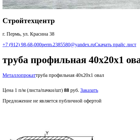
Стройтехцентр
г. Пермь, ул. Красина 38
+7 (912) 98-68-000
perm.2385580@yandex.ru
Скачать прайс лист
труба профильная 40х20х1 ов
Металлопрокат
труба профильная 40х20х1 овал
Цена 1 п/м (листа/пачки/шт)
88
руб.
Заказать
Предложение не является публичной офертой