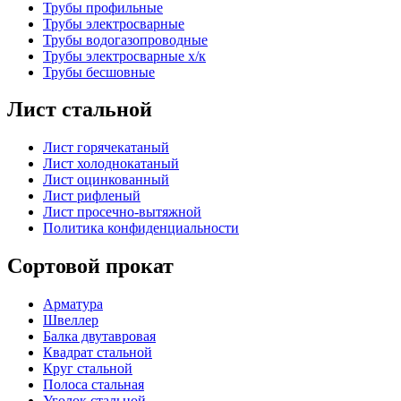
Трубы профильные
Трубы электросварные
Трубы водогазопроводные
Трубы электросварные х/к
Трубы бесшовные
Лист стальной
Лист горячекатаный
Лист холоднокатаный
Лист оцинкованный
Лист рифленый
Лист просечно-вытяжной
Политика конфиденциальности
Сортовой прокат
Арматура
Швеллер
Балка двутавровая
Квадрат стальной
Круг стальной
Полоса стальная
Уголок стальной