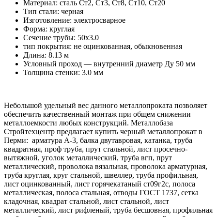
Материал: cталь Ст2, Ст3, Ст8, Ст10, Ст20
Тип стали: черная
Изготовление: электросварное
Форма: круглая
Сечение трубы: 50х3.0
тип покрытия: не оцинкованная, обыкновенная
Длина: 8.13 м
Условный проход — внутренний диаметр Ду 50 мм
Толщина стенки: 3.0 мм
Небольшой удельный вес данного металлопроката позволяет
обеспечить качественный монтаж при общем снижении
металлоемкости любых конструкций. Металлобаза
Стройтехцентр предлагает купить черный металлопрокат в
Перми: арматура А-3, балка двутавровая, катанка, труба
квадратная, проф труба, прут стальной, лист просечно-
вытяжной, уголок металлический, труба вгп, прут
металлический, проволока вязальная, проволока арматурная,
труба круглая, круг стальной, швеллер, труба профильная,
лист оцинкованный, лист горячекатаный ст09г2с, полоса
металлическая, полоса стальная, отводы ГОСТ 1737, сетка
кладочная, квадрат стальной, лист стальной, лист
металлический, лист рифленый, труба бесшовная, профильная