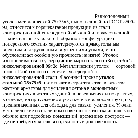
Равнополочный
уголок металлический 75х75х5, выполненный по ГОСТ 8509-
93, относится к горячекатаной продукции из стали
конструкционной углеродистой обычной или качественной.
Такие стальные уголки с Г-образной конфигурацией
поперечного сечения характеризуются прямоугольным
внешним и закругленным внутренними углами, и это
обусловливает особенную прочность на изгиб. Уголок
изготавливается из углеродистой марки сталей ст3сп, ст3пс5,
низколегированной 09г2с. Металлический уголок — сортовой
прокат Г-образного сечения из углеродной и
низколегированной стали. Фасонный прокат
уголок
стальной 75х75х5
применяют в строительстве, в качестве
жёсткой арматуры для усиления бетона в монолитных
конструкциях высотных зданий, в перекрытиях и покрытиях,
в отделке, на приусадебном участке, в металлоконструкциях,
предназначенных для обводки, для связки, усиления. Уголки
металлические из стали обыкновенного качества используют
обычно для подсобных помещений, временных построек —
где не требуется высокая надёжность и долговечность.