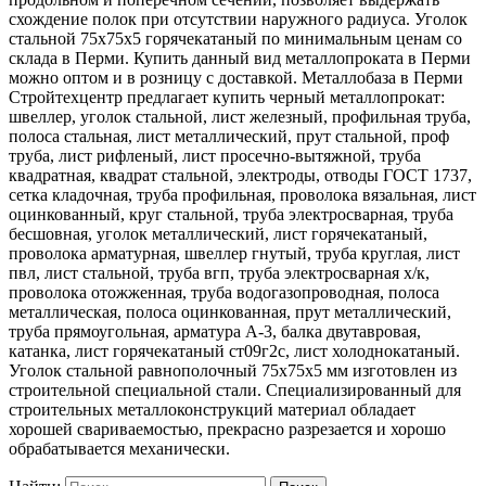
схождение полок при отсутствии наружного радиуса. Уголок
стальной 75х75х5 горячекатаный по минимальным ценам со
склада в Перми. Купить данный вид металлопроката в Перми
можно оптом и в розницу с доставкой. Металлобаза в Перми
Стройтехцентр предлагает купить черный металлопрокат:
швеллер, уголок стальной, лист железный, профильная труба,
полоса стальная, лист металлический, прут стальной, проф
труба, лист рифленый, лист просечно-вытяжной, труба
квадратная, квадрат стальной, электроды, отводы ГОСТ 1737,
сетка кладочная, труба профильная, проволока вязальная, лист
оцинкованный, круг стальной, труба электросварная, труба
бесшовная, уголок металлический, лист горячекатаный,
проволока арматурная, швеллер гнутый, труба круглая, лист
пвл, лист стальной, труба вгп, труба электросварная х/к,
проволока отожженная, труба водогазопроводная, полоса
металлическая, полоса оцинкованная, прут металлический,
труба прямоугольная, арматура А-3, балка двутавровая,
катанка, лист горячекатаный ст09г2с, лист холоднокатаный.
Уголок стальной равнополочный 75х75х5 мм изготовлен из
строительной специальной стали. Специализированный для
строительных металлоконструкций материал обладает
хорошей свариваемостью, прекрасно разрезается и хорошо
обрабатывается механически.