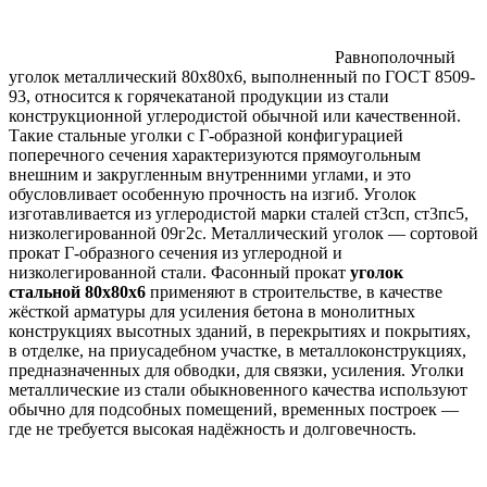
Равнополочный
уголок металлический 80х80х6, выполненный по ГОСТ 8509-
93, относится к горячекатаной продукции из стали
конструкционной углеродистой обычной или качественной.
Такие стальные уголки с Г-образной конфигурацией
поперечного сечения характеризуются прямоугольным
внешним и закругленным внутренними углами, и это
обусловливает особенную прочность на изгиб. Уголок
изготавливается из углеродистой марки сталей ст3сп, ст3пс5,
низколегированной 09г2с. Металлический уголок — сортовой
прокат Г-образного сечения из углеродной и
низколегированной стали. Фасонный прокат
уголок
стальной 80х80х6
применяют в строительстве, в качестве
жёсткой арматуры для усиления бетона в монолитных
конструкциях высотных зданий, в перекрытиях и покрытиях,
в отделке, на приусадебном участке, в металлоконструкциях,
предназначенных для обводки, для связки, усиления. Уголки
металлические из стали обыкновенного качества используют
обычно для подсобных помещений, временных построек —
где не требуется высокая надёжность и долговечность.