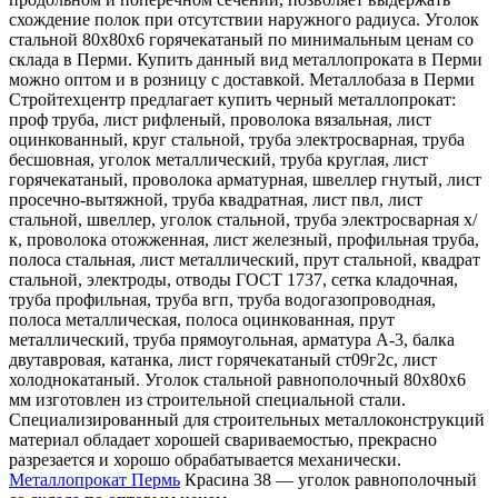
схождение полок при отсутствии наружного радиуса. Уголок
стальной 80х80х6 горячекатаный по минимальным ценам со
склада в Перми. Купить данный вид металлопроката в Перми
можно оптом и в розницу с доставкой. Металлобаза в Перми
Стройтехцентр предлагает купить черный металлопрокат:
проф труба, лист рифленый, проволока вязальная, лист
оцинкованный, круг стальной, труба электросварная, труба
бесшовная, уголок металлический, труба круглая, лист
горячекатаный, проволока арматурная, швеллер гнутый, лист
просечно-вытяжной, труба квадратная, лист пвл, лист
стальной, швеллер, уголок стальной, труба электросварная х/
к, проволока отожженная, лист железный, профильная труба,
полоса стальная, лист металлический, прут стальной, квадрат
стальной, электроды, отводы ГОСТ 1737, сетка кладочная,
труба профильная, труба вгп, труба водогазопроводная,
полоса металлическая, полоса оцинкованная, прут
металлический, труба прямоугольная, арматура А-3, балка
двутавровая, катанка, лист горячекатаный ст09г2с, лист
холоднокатаный. Уголок стальной равнополочный 80х80х6
мм изготовлен из строительной специальной стали.
Специализированный для строительных металлоконструкций
материал обладает хорошей свариваемостью, прекрасно
разрезается и хорошо обрабатывается механически.
Металлопрокат Пермь
Красина 38 — уголок равнополочный